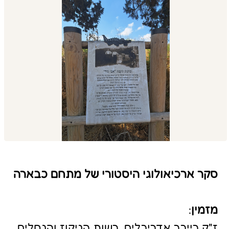
סקר ארכיאולוגי היסטורי של מתחם כבארה
מזמין
:
ז"ק רייכר אדריכלים, רשות הניקוז והנחלים
כרמל ואחרים
תיארוך
:
תקופות שונות : מהתקופה הפריהיסטורית
ועד לעת החדשה
מידע כללי:
ביצות כבארה הן הגדולות בא"י לאחר
ביצות החולה והשתרעו על פני שטח של 6
קמ"ר. עד לשנות ה- 20 של המאה ה- 20 הן
השתרעו במרזבה של מישור חוף הכרמל