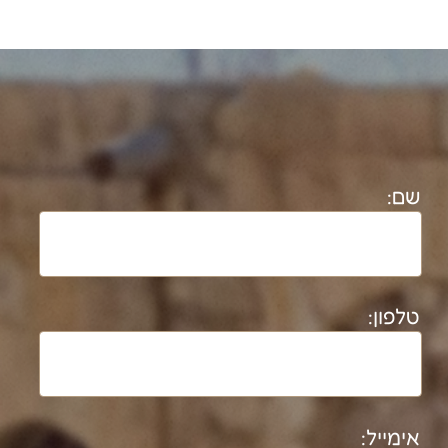
nataliem@bezeqint.net
shimurmessika@gmail.com
050-7264872
יריב תמנע
ytimna@gmail.com
054-6786460
נטלי מסיקה עוסקת בתיעוד מבנים
ארכיאולוגיים והיסטוריים משנת 1992. בעלת
תואר ד"ר בארכיאולוגיה וגיאוגרפיה מטעם
אוניברסיטת ת"א (משנת 2008).​
חוקרת במעבדת אדם-חברה- סביבה
בקמפוס בן גוריון בנגב משנת 2025.