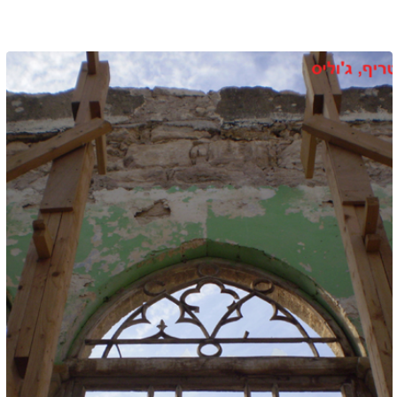
מיקום:
בית משפחת טריף, כפר ג'וליס
מזמין
: