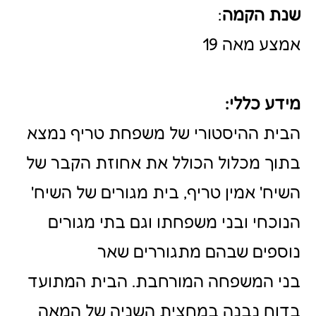
העות'מאניים.
לדברי בני המשפחה, הבית מעולם לא
שימש כבית מגורים פרטי, אלא כאכסניה
לאורח ים שבאו
ממרחוק להיפגש עם מנהיגי העדה.
בית משפחת טריף נבנה עפ"י דגם בתי
המושל (סרָייה) וכולל שני מפלסים: מפלס
ראשון שעדיין משמש למגורים ומפלס שני
שיצא מכלל שימוש לפני כעשרים שנה
בשל קריסת הגג. בשנת 2009 ערכה
המועצה לשימור אתרי מורשת בישראל
שימור ושחזור של הבית בכוונה להתאים
אותו לצרכי העדה.