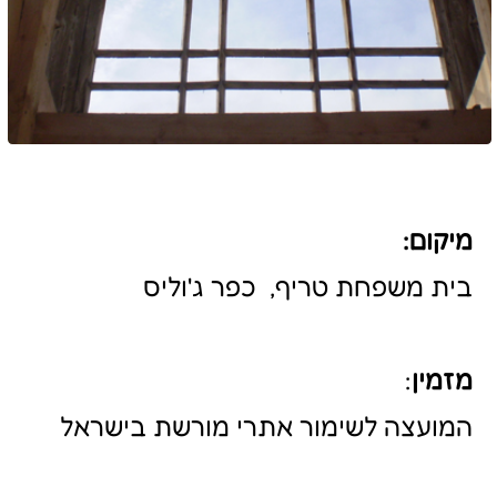
המועצה לשימור אתרי מורשת בישראל
שנת הקמה
:
אמצע מאה 19
מידע כללי:
הבית ההיסטורי של משפחת טריף נמצא
בתוך מכלול הכולל את אחוזת הקבר של
השיח' אמין טריף, בית מגורים של השיח'
הנוכחי ובני משפחתו וגם בתי מגורים
נוספים שבהם מתגוררים שאר
בני המשפחה המורחבת. הבית המתועד
בדוח נבנה במחצית השניה של המאה
ה- 19 בעקבות מינויו של השיח' מוחמד
טריף לקאדי בידי השלטונות