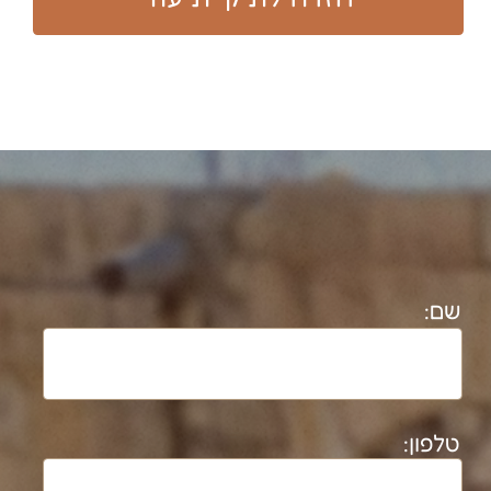
050-7264872
יריב תמנע
ytimna@gmail.com
054-6786460
נטלי מסיקה עוסקת בתיעוד מבנים
ארכיאולוגיים והיסטוריים משנת 1992. בעלת
תואר ד"ר בארכיאולוגיה וגיאוגרפיה מטעם
אוניברסיטת ת"א (משנת 2008).​
חוקרת במעבדת אדם-חברה- סביבה
בקמפוס בן גוריון בנגב משנת 2025.
לרשימת פרוייקטים מלאה