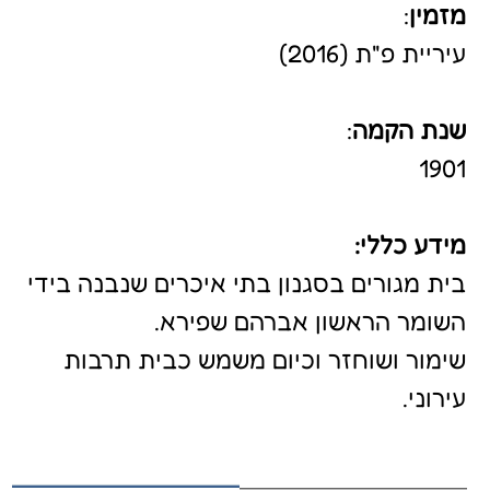
עירוני.
פרט דלתות אופייני
תיק תיעוד מורחב