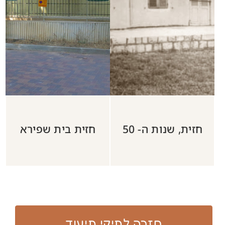
שליחת הודעה​​
פרטי התקשרות:​
ד"ר נטלי מסיקה
nataliem@bezeqint.net
shimurmessika@gmail.com