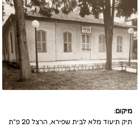
מיקום
:
תיק תיעוד מלא לבית שפירא, הרצל 20 פ"ת
מזמין
:
עיריית פ"ת (2016)
שנת הקמה
:
1901
מידע כללי:
בית מגורים בסגנון בתי איכרים שנבנה בידי
השומר הראשון אברהם שפירא.
שימור ושוחזר וכיום משמש כבית תרבות