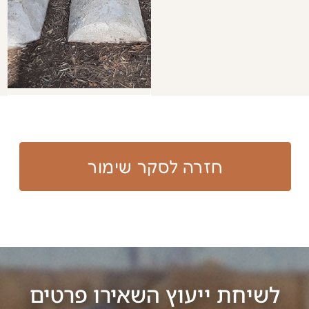
שליחת הודעה​​
פרטי התקשרות:​
ד"ר נטלי מסיקה
nataliem@bezeqint.net
shimurmessika@gmail.com
050-7264872