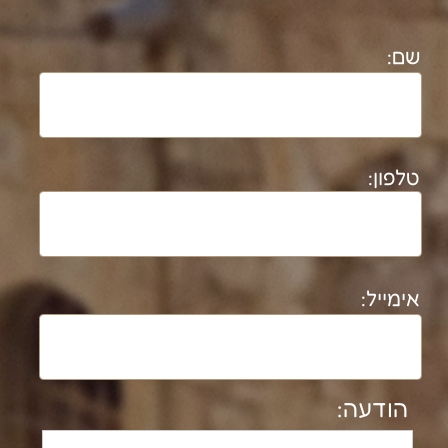
יריב תמנע
ytimna@gmail.com
054-6786460
נטלי מסיקה עוסקת בתיעוד מבנים
ארכיאולוגיים והיסטוריים משנת 1992. בעלת
תואר ד"ר בארכיאולוגיה וגיאוגרפיה מטעם
אוניברסיטת ת"א (משנת 2008).​
חוקרת במעבדת אדם-חברה- סביבה
בקמפוס בן גוריון בנגב משנת 2025.
לרשימת פרוייקטים מלאה