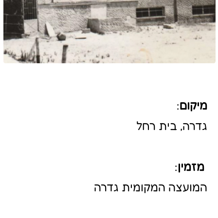
המועצה המקומית גדרה
שנת הקמה
:
תחילת שנות ה-50
מידע כללי:
המבנה הוקם ביוזמתו של נחמן וגר
בתחילת שנות ה- 50 ותוכנן בידי ע"י
המחלקה הטכנית של המועצה
המקומית,
בפיקוחו של המהנדס נחמן
שנוקל . הקבלן המבצע היה שמאי סגל.
בית רחל תוכנן עפ"י דגם בתי הקולנוע
ואולמות התרבות שנבנו באותה עת
ברחבי הארץ, מחומרים זמינים וזולים
בסגנון מודרני.
בדומה לבתי הקולנוע