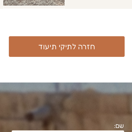
נטלי מסיקה עוסקת בתיעוד מבנים
ארכיאולוגיים והיסטוריים משנת 1992. בעלת
תואר ד"ר בארכיאולוגיה וגיאוגרפיה מטעם
אוניברסיטת ת"א (משנת 2008).​
חוקרת במעבדת אדם-חברה- סביבה
בקמפוס בן גוריון בנגב משנת 2025.
לרשימת פרוייקטים מלאה