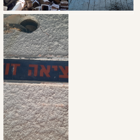
שליחת הודעה​​
פרטי התקשרות:​
ד"ר נטלי מסיקה
nataliem@bezeqint.net
shimurmessika@gmail.com
050-7264872
יריב תמנע
ytimna@gmail.com
054-6786460