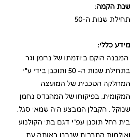
העירוניים, גם קרנו של בית הקולנוע
בגדרה הלך וירד עם השנים. המבנה פעל
עד לשנת 1982 בערך, ואז ננטש
בהדרגה. בשנים האחרונות שופץ חלקו
הצפוני והפך לסניף של קופת חולים
כללית. בכוונת המועצה המקומית גדרה
לחדש את ימיו של מבנה חשוב זה
בהיסטוריה המקומית, לטובת בניית מרכז
תרבות ופנאי לתושבי האזור.