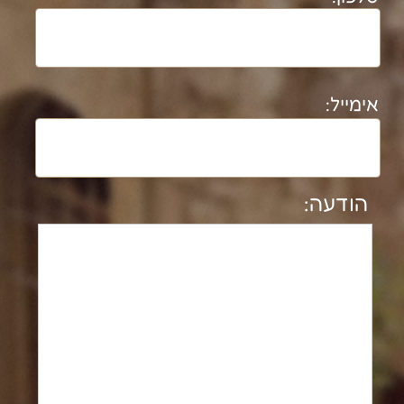
נטלי מסיקה עוסקת בתיעוד מבנים
ארכיאולוגיים והיסטוריים משנת 1992. בעלת
תואר ד"ר בארכיאולוגיה וגיאוגרפיה מטעם
אוניברסיטת ת"א (משנת 2008).​
חוקרת במעבדת אדם-חברה- סביבה
בקמפוס בן גוריון בנגב משנת 2025.
לרשימת פרוייקטים מלאה