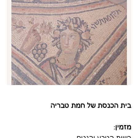
בית הכנסת של חמת טבריה
מזמין
:
רשות הטבע והגנים
שנת הקמה
:
תקופה רומית - ביזנטית
מידע כללי:
באתר נמצאו 4 בתי כנסת שנבנו זה על גבי
זה. בבית הכנסת משלב הבנייה השני
נמצאה רצפת פסיפס מפוארת עם עיטורי
גלגל המזלות, כתובות ביוונית עם שמות
התורמים, אריות, מנורות וארון קודש. האתר