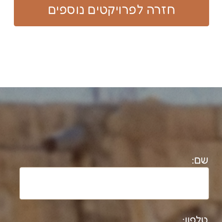
שליחת הודעה​​
פרטי התקשרות:​
ד"ר נטלי מסיקה
nataliem@bezeqint.net
shimurmessika@gmail.com
050-7264872
יריב תמנע
ytimna@gmail.com
054-6786460