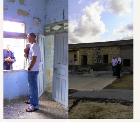
הודעה:
שליחת הודעה​​
פרטי התקשרות:​
ד"ר נטלי מסיקה