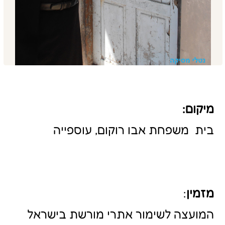
מזמין
:
המועצה לשימור אתרי מורשת בישראל
שנת הקמה
:
שנות ה -30
מידע כללי:
בית משפחת אבו- רוקום הוא אחד
הבתים הראשונים שנבנו בכפר בחומרים
מודרניים (מלט וקונסטרוקציה ברזל) והוא
כולל 2 קומות, בקומה התחתונה
מתגוררת המשפחה ובקומה העליונה
שהשתמרה היטב, סב המשפחה שהיה
ראש הכפר, נהג להיפגש עם התושבים
מהאזור כולו על מנת לסייע להם. המבנה