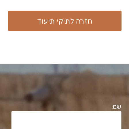
nataliem@bezeqint.net
shimurmessika@gmail.com
050-7264872
יריב תמנע
ytimna@gmail.com
054-6786460
נטלי מסיקה עוסקת בתיעוד מבנים
ארכיאולוגיים והיסטוריים משנת 1992. בעלת
תואר ד"ר בארכיאולוגיה וגיאוגרפיה מטעם
אוניברסיטת ת"א (משנת 2008).​
חוקרת במעבדת אדם-חברה- סביבה
בקמפוס בן גוריון בנגב משנת 2025.